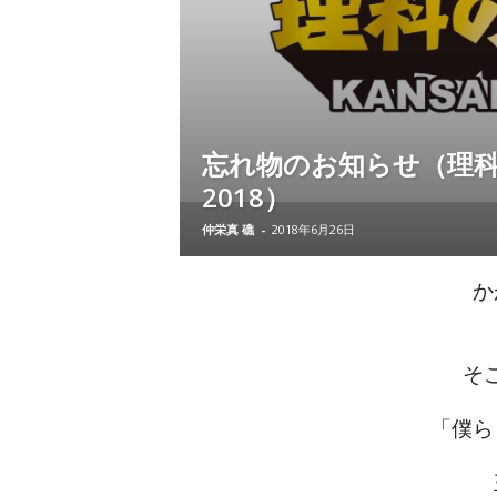
忘れ物のお知らせ（理
2018）
仲栄真 礁
-
2018年6月26日
か
そ
「僕ら