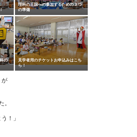
8
理科の王国への参加するための３つ
！
の準備
科の
見学者用のチケットお申込みはこち
！
ら！
トが
た。
よう！」
、