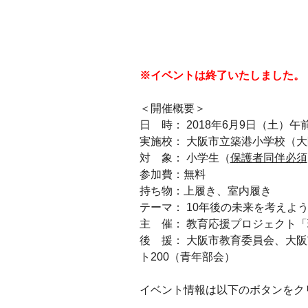
※イベントは終了いたしました。
＜開催概要＞
日 時： 2018年6月9日（土）午前の部：
実施校： 大阪市立築港小学校（
対 象： 小学生（
保護者同伴必須
参加費：無料
持ち物：上履き、室内履き
テーマ： 10年後の未来を考えよ
主 催： 教育応援プロジェクト
後 援： 大阪市教育委員会、大
ト200（青年部会）
イベント情報は以下のボタンをク