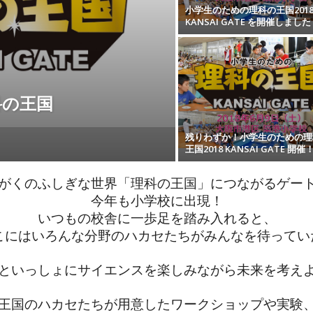
小学生のための理科の王国201
KANSAI GATE を開催しました
科の王国
残りわずか！小学生のための理
王国2018 KANSAI GATE 開催
がくのふしぎな世界「理科の王国」に
つながるゲー
今年も
小学校に出現！
いつもの校舎に一歩足を踏み入れると、
こにはいろんな分野のハカセたちがみんなを待ってい
といっしょにサイエンスを楽しみながら未来を考え
王国のハカセたちが用意したワークショップや実験