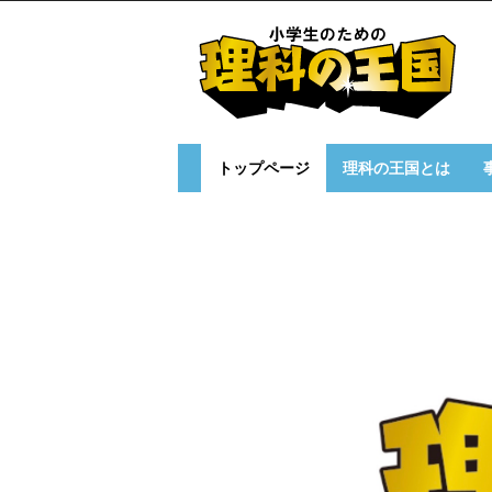
小
学
生
の
た
め
の
理
科
の
王
トップページ
理科の王国とは
国