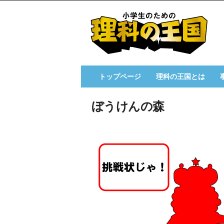
小
学
生
の
た
め
の
トップページ
理科の王国とは
理
科
ぼうけんの森
の
王
国