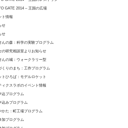
YO GATE 2014 – 王国の広場
ント情報
らせ
らせ
けんの森：科学の実験プログラム
セの研究相談室よりお知らせ
けんの城：ウォークラリー型
づくりのまち：工作プログラム
ットひろば：モデルロケット
ティクスラボのイベント情報
申込プログラム
申込みプログラム
やかた：町工場プログラム
参加プログラム