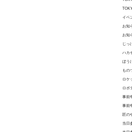
TOK
イベ
お知
お知
じっ
ハカ
ぼう
もの
ロケ
ロボ
事前
事前
匠の
当日