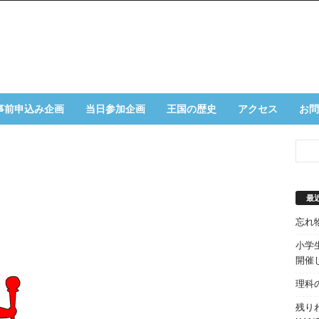
事前申込み企画
当日参加企画
王国の歴史
アクセス
お問
最
忘れ
小学生
開催
理科
残り