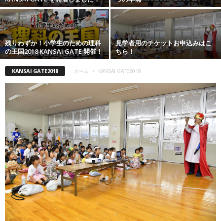
残りわずか！小学生のための理科
見学者用のチケットお申込みはこ
の王国2018 KANSAI GATE 開催！
ちら！
KANSAI GATE2018
ホーム
KANSAI GATE2018