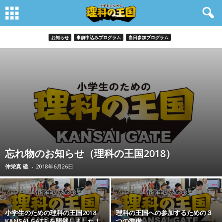
お知らせ
事前申込みプログラム
当日参加プログラム
忘れ物のお知らせ（理科の王国2018）
仲栄真 礁
-
2018年6月26日
小学生のための理科の王国2018
理科の王国への参加するための３
KANSAI GATE を開催しました！
つの準備