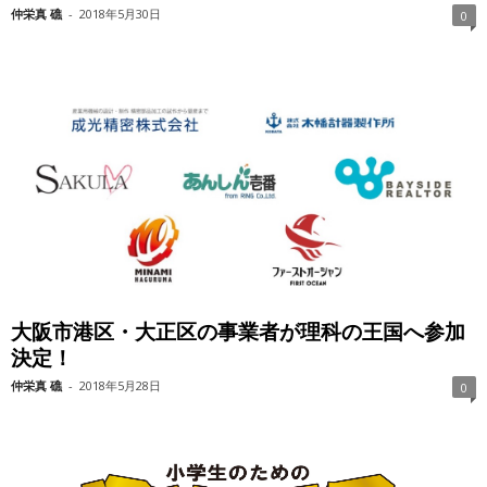
仲栄真 礁
-
2018年5月30日
0
大阪市港区・大正区の事業者が理科の王国へ参加
決定！
仲栄真 礁
-
2018年5月28日
0