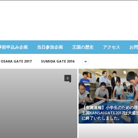
事前申込み企画
当日参加企画
王国の歴史
アクセス
お問
OSAKA GATE 2017
SUMIDA GATE 2016
0
【実施速報】小学生のための理
王国KANSAIGATE2017は大
に終了いたしました。