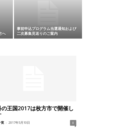
事前申込プログラム当選通知および
方へ
二次募集見送りのご案内
科の王国2017は枚方市で開催し
す
一寛
-
2017年5月10日
0