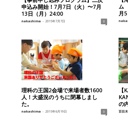
ム
申込み開始！7月7日（火）〜7月
月
13日（月）24:00
naka
nakashima
-
2015年7月7日
0
理科の王国2会場で来場者数1600
【K
人！大盛況のうちに閉幕しまし
KA
た。
の
nakashima
-
2015年6月19日
百目木
0