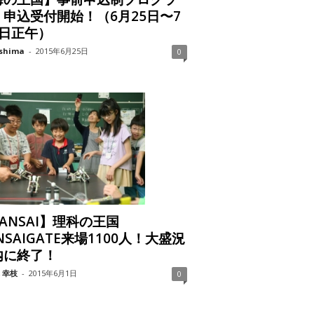
 申込受付開始！（6月25日〜7
5日正午）
shima
-
2015年6月25日
0
ANSAI】理科の王国
NSAIGATE来場1100人！大盛況
内に終了！
 幸枝
-
2015年6月1日
0