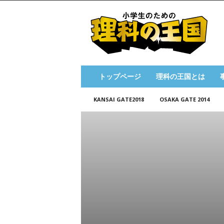
小
学
生
の
た
め
の
トップページ
理科の王国とは
理
科
KANSAI GATE2018
OSAKA GATE 2014
の
王
国