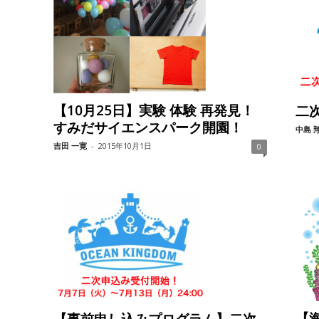
【10月25日】実験 体験 再発見！
二
すみだサイエンスパーク開園！
中島 
吉田 一寛
-
2015年10月1日
0
【
【事前申し込みプログラム】二次