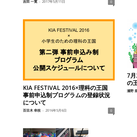
吉田 一寛
-
2017年5月11日
0
7
の
KIA FESTIVAL 2016×理科の王国
瀬野 
事前申込制プログラムの登録状況
について
百目木 幸枝
-
2016年5月6日
0