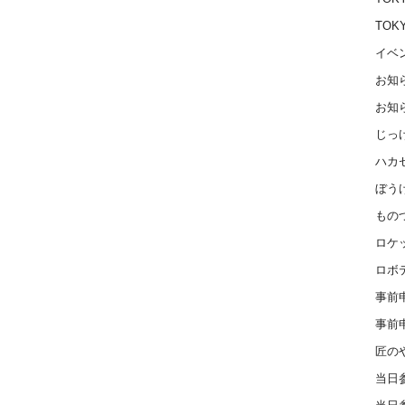
TOK
イベ
お知
お知
じっ
ハカ
ぼう
もの
ロケ
ロボ
事前
事前
匠の
当日