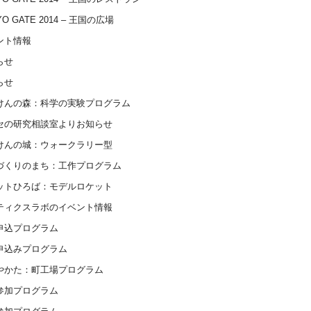
YO GATE 2014 – 王国の広場
ント情報
らせ
らせ
けんの森：科学の実験プログラム
セの研究相談室よりお知らせ
けんの城：ウォークラリー型
づくりのまち：工作プログラム
ットひろば：モデルロケット
ティクスラボのイベント情報
申込プログラム
申込みプログラム
やかた：町工場プログラム
参加プログラム