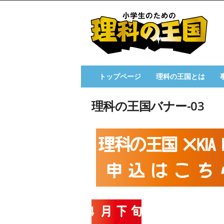
小
学
生
の
た
め
の
トップページ
理科の王国とは
理
科
理科の王国バナー-03
の
王
国