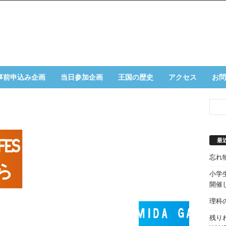
事前申込み企画
当日参加企画
王国の歴史
アクセス
お問
最
忘れ
小学生
開催
理科
残り