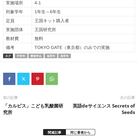
実施場所
4-1
対象学年
1年生～6年生
定員
王国キット購入者
実施団体
王国研究所
教材費
無料
備考
TOKYO GATE（東京都）のみでの実施
タグ
中学年
事前申込
低学年
高学年
前の記事
次の記事
「カルピス」こども乳酸菌研
英語deサイエンス Secrets of
究所
Seeds
関連記事
同じ著者から