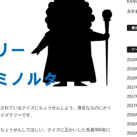
KAN
見学
最
ア
201
201
201
201
201
201
出されているクイズにちょうせんしよう。身近なものにかく
201
クイズラリーです。
201
ちょうせんしてほしい。クイズに正かいした先着300名に
201