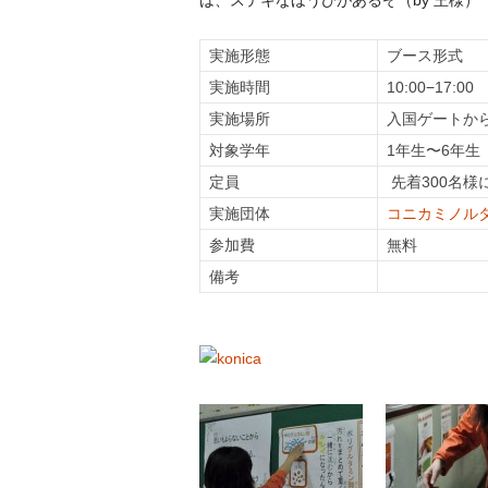
は、ステキなほうびがあるぞ（by 王様）
実施形態
ブース形式
実施時間
10:00−17:00
実施場所
入国ゲートか
対象学年
1年生〜6年生
定員
先着300名様
実施団体
コニカミノル
参加費
無料
備考