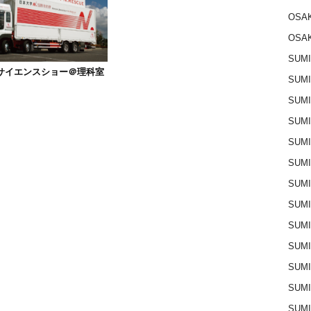
OSAK
OSAK
SUMI
サイエンスショー＠理科室
SUMI
SUMI
SUM
SUM
SUM
SUM
SUM
SUM
SUMI
SUM
SUM
SUM