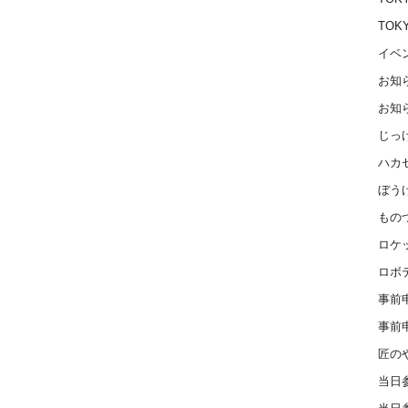
TOK
イベ
お知
お知
じっ
ハカ
ぼう
もの
ロケ
ロボ
事前
事前
匠の
当日