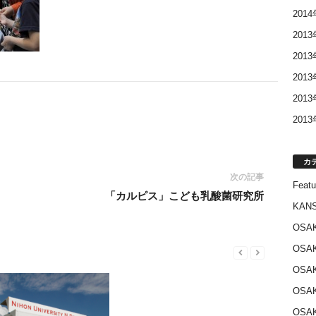
201
201
201
201
201
201
カ
次の記事
Featu
「カルピス」こども乳酸菌研究所
KANS
OSA
OSA
OSA
OSA
OSA