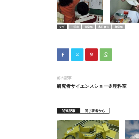
タグ
中学年
低学年
当日参加
高学年
前の記事
研究者サイエンスショー＠理科室
関連記事
同じ著者から