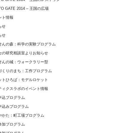
YO GATE 2014 – 王国の広場
ント情報
らせ
らせ
けんの森：科学の実験プログラム
セの研究相談室よりお知らせ
けんの城：ウォークラリー型
づくりのまち：工作プログラム
ットひろば：モデルロケット
ティクスラボのイベント情報
申込プログラム
申込みプログラム
やかた：町工場プログラム
参加プログラム