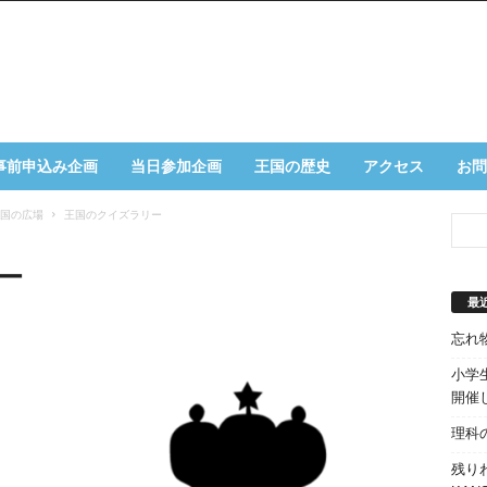
事前申込み企画
当日参加企画
王国の歴史
アクセス
お問
- 王国の広場
王国のクイズラリー
ー
最
忘れ
小学生
開催
理科
残り