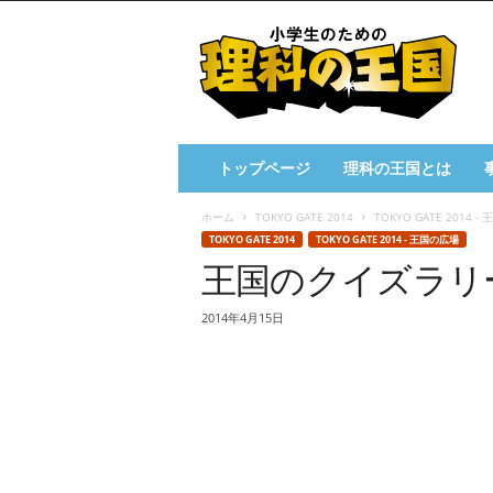
小
学
生
の
た
め
の
トップページ
理科の王国とは
理
科
ホーム
TOKYO GATE 2014
TOKYO GATE 2014 
の
TOKYO GATE 2014
TOKYO GATE 2014 - 王国の広場
王
王国のクイズラリ
国
2014年4月15日