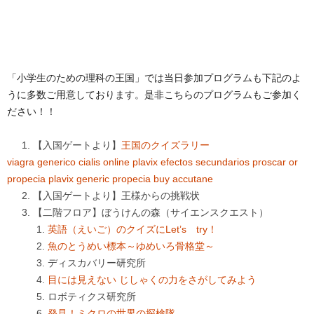
「小学生のための理科の王国」では当日参加プログラムも下記のよ
うに多数ご用意しております。是非こちらのプログラムもご参加く
ださい！！
【入国ゲートより】
王国のクイズラリー
viagra generico
cialis online
plavix efectos secundarios
proscar or
propecia
plavix generic
propecia
buy accutane
【入国ゲートより】王様からの挑戦状
【二階フロア】ぼうけんの森（サイエンスクエスト）
英語（えいご）のクイズにLet’s try！
魚のとうめい標本～ゆめいろ骨格堂～
ディスカバリー研究所
目には見えない じしゃくの力をさがしてみよう
ロボティクス研究所
発見！ミクロの世界の探検隊