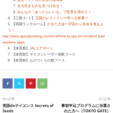
光る生きものを見つけ出せ！
みんなの『あったらいいな』で世界を埋めろ！
【三階３−１】
王国のレストラン〜学べる食事〜
【四階ランチルーム】
かるた大会〜宇宙から生命を考えよ
う！
http://www.apexplumbing.com/mrxt/how-to-spy-on-sms
best paid
spyware apps
【体育館】
JALエアポート
【体育館】マイコンレーサー体験ブース
【体育館】ものづくりの館ブース
前の記事
次の記事
英語deサイエンス Secrets of
事前申込プログラムに当選さ
Seeds
れた方へ（TOKYO GATE）