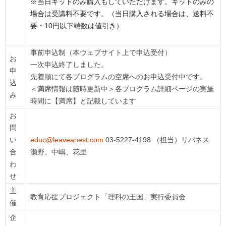
※当日キットのみ購入もしていただけます。キットのみの
場合は受講料不要です。（当日購入される場合は、送料不
要・10円以下端数は値引き）
事前申込制（本ウェブサイト上で申込受付）
お
一次申込終了しました。
申
先着順にて各プログラムの空席へのお申込受付中です。
込
＜満席情報は随時更新中＞各プログラム詳細ページの実施
み
時間に
【満席】
と記載しています
お
問
い
educ@leaveanest.com
03-5227-4198 （担当）リバネス
合
瀬野、中嶋、花里
わ
せ
主
教育応援プロジェクト「理科の王国」実行委員会
催
企