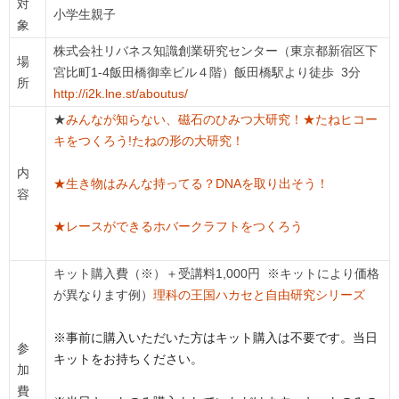
対
小学生親子
象
株式会社リバネス知識創業研究センター（東京都新宿区下
場
宮比町1-4飯田橋御幸ビル４階）飯田橋駅より徒歩 3分
所
http://i2k.lne.st/aboutus/
★
みんなが知らない、磁石のひみつ大研究！
★たねヒコー
キをつくろう!たねの形の大研究！
内
★生き物はみんな持ってる？DNAを取り出そう！
容
★レースができるホバークラフトをつくろう
キット購入費（※）＋受講料1,000円 ※キットにより価格
が異なります例）
理科の王国ハカセと自由研究シリーズ
※事前に購入いただいた方はキット購入は不要です。当日
参
キットをお持ちください。
加
費