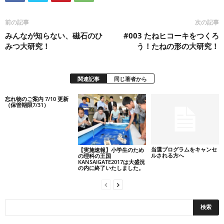
前の記事
次の記事
みんなが知らない、磁石のひ
#003 たねヒコーキをつくろ
みつ大研究！
う！たねの形の大研究！
関連記事
同じ著者から
忘れ物のご案内 7/10 更新
（保管期限7/31）
当選プログラムをキャンセ
【実施速報】小学生のため
ルされる方へ
の理科の王国
KANSAIGATE2017は大盛況
の内に終了いたしました。