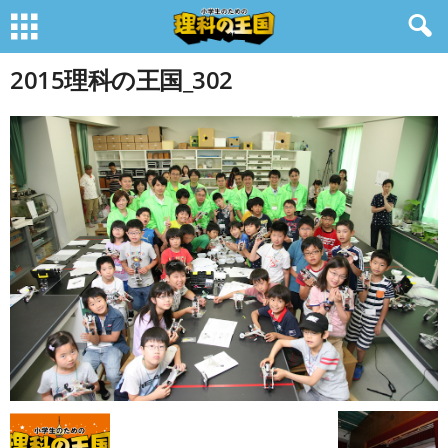
2015理科の王国_302