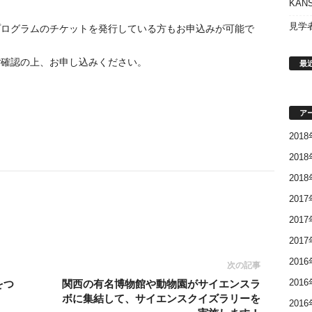
KAN
見学
プログラムのチケットを発行している方もお申込みが可能で
ご確認の上、お申し込みください。
最
ア
201
201
201
201
201
201
201
次の記事
をつ
関西の有名博物館や動物園がサイエンスラ
201
ボに集結して、サイエンスクイズラリーを
201