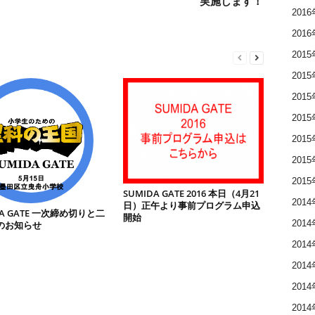
実施します！
201
201
201
201
201
201
201
201
201
SUMIDA GATE 2016 本日（4月21
201
日）正午より事前プログラム申込
DA GATE 一次締め切りと二
開始
201
のお知らせ
201
201
201
201