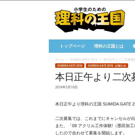
小
学
生
の
た
め
の
トップページ
理科の王国とは
理
科
ホーム
SUMIDA GATE 2016
本日正午より二次募集
の
SUMIDA GATE 2016
SUMIDA GATE 2016 - お知らせ
王
本日正午より二次
国
2016年5月10日
本日正午より理科の王国 SUMIDA GAT
二次募集では、これまでにキャンセルが
また、「08 アクリル工作体験!（墨田
したので合わせて募集を開始します。