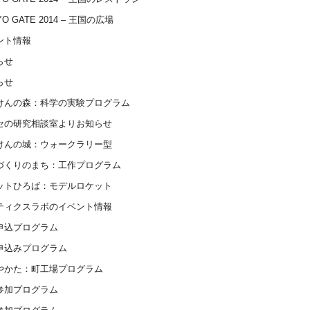
YO GATE 2014 – 王国の広場
ント情報
らせ
らせ
けんの森：科学の実験プログラム
セの研究相談室よりお知らせ
けんの城：ウォークラリー型
づくりのまち：工作プログラム
ットひろば：モデルロケット
ティクスラボのイベント情報
申込プログラム
申込みプログラム
やかた：町工場プログラム
参加プログラム