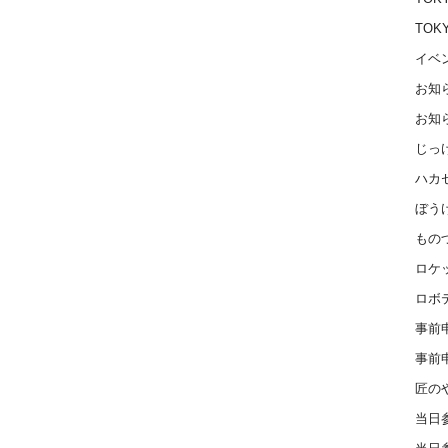
TOK
イベ
お知
お知
じっ
ハカ
ぼう
もの
ロケ
ロボ
事前
事前
匠の
当日