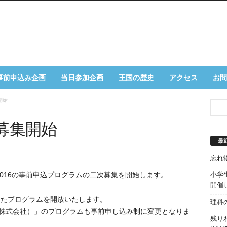
事前申込み企画
当日参加企画
王国の歴史
アクセス
お問
開始
募集開始
最
忘れ
小学生
E 2016の事前申込プログラムの二次募集を開始します。
開催
出たプログラムを開放いたします。
理科
加工株式会社）」のプログラムも事前申し込み制に変更となりま
残り