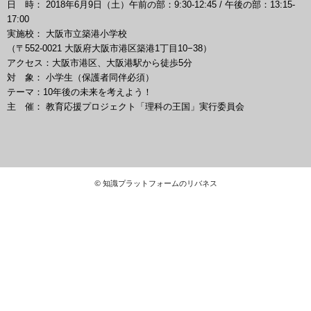
日 時： 2018年6月9日（土）午前の部：9:30-12:45 / 午後の部：13:15-
17:00
実施校： 大阪市立築港小学校
（〒552-0021 大阪府大阪市港区築港1丁目10−38）
アクセス：大阪市港区、大阪港駅から徒歩5分
対 象： 小学生（保護者同伴必須）
テーマ：10年後の未来を考えよう！
主 催： 教育応援プロジェクト「理科の王国」実行委員会
© 知識プラットフォームのリバネス