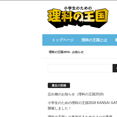
小
学
生
の
た
め
の
トップページ
理科の王国とは
理
科
理科の王国2016 - お知らせ
の
王
国
最近の投稿
忘れ物のお知らせ（理科の王国2018）
小学生のための理科の王国2018 KANSAI GAT
開催しました！
理科の王国への参加するための３つの準備