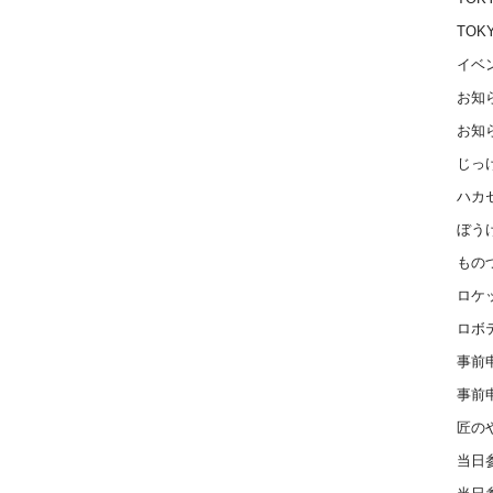
TOK
イベ
お知
お知
じっ
ハカ
ぼう
もの
ロケ
ロボ
事前
事前
匠の
当日