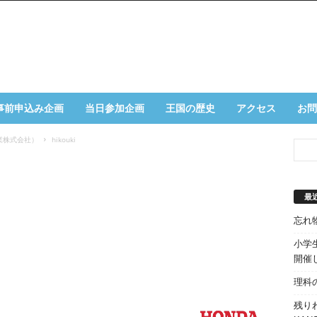
事前申込み企画
当日参加企画
王国の歴史
アクセス
お問
業株式会社）
hikouki
最
忘れ
小学生
開催
理科
残り