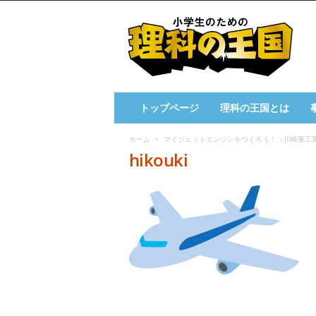
小
学
生
の
た
め
の
トップページ
理科の王国とは
理
科
ホーム
マイジェットエンジンをつくろう！（川崎重工
の
hikouki
王
国