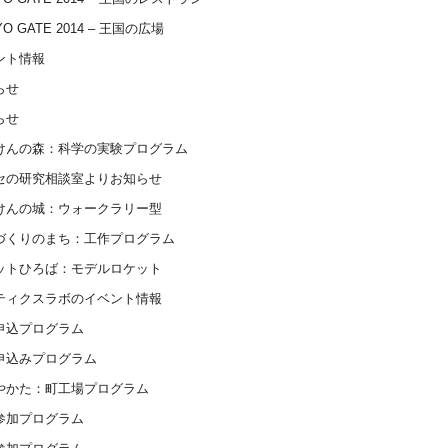
YO GATE 2014 – 王国の広場
ント情報
らせ
らせ
けんの森：科学の実験プログラム
セの研究相談室よりお知らせ
けんの城：ウォークラリー型
づくりのまち：工作プログラム
ットひろば：モデルロケット
ティクスラボのイベント情報
申込プログラム
申込みプログラム
やかた：町工場プログラム
参加プログラム