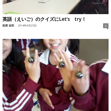
英語（えいご）のクイズにLet’s try！
拓実 吉田
-
2014年4月25日
0