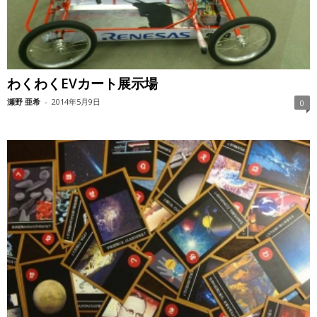
わくわくEVカート展示場
瀬野 亜希
-
2014年5月9日
0