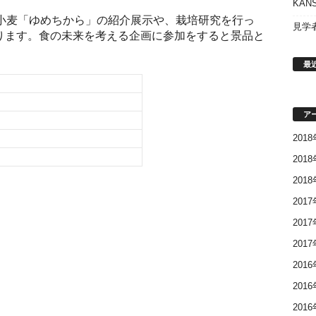
KAN
小麦「ゆめちから」の紹介展
示や、栽培研究を行っ
見学
ります。
食の未来を考える企画に参加をすると景品と
最
ア
201
201
201
201
201
201
201
201
201