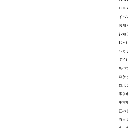
TOK
イベ
お知
お知
じっ
ハカ
ぼう
もの
ロケ
ロボ
事前
事前
匠の
当日