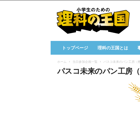
小
学
生
の
た
め
の
トップページ
理科の王国とは
理
科
ホーム
当日参加企画一覧
パスコ未来のパン工房（
の
パスコ未来のパン工房（
王
国