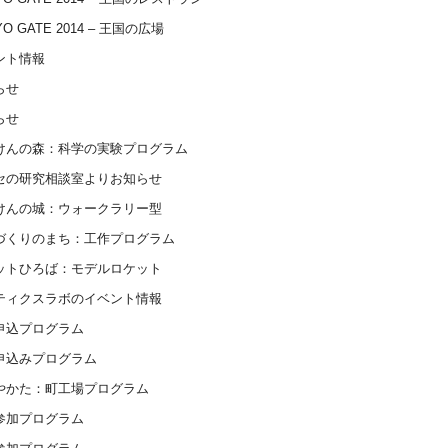
YO GATE 2014 – 王国の広場
ント情報
らせ
らせ
けんの森：科学の実験プログラム
セの研究相談室よりお知らせ
けんの城：ウォークラリー型
づくりのまち：工作プログラム
ットひろば：モデルロケット
ティクスラボのイベント情報
申込プログラム
申込みプログラム
やかた：町工場プログラム
参加プログラム