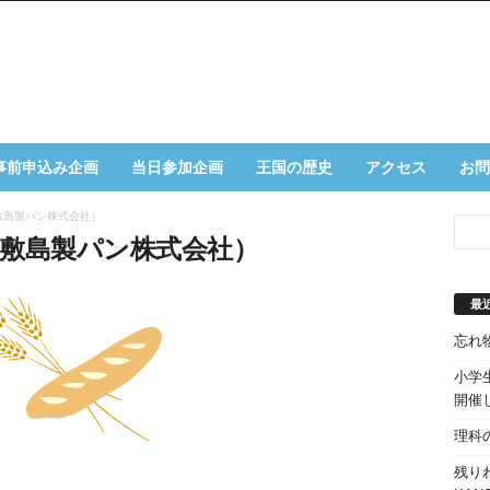
事前申込み企画
当日参加企画
王国の歴史
アクセス
お問
敷島製パン株式会社）
敷島製パン株式会社）
最
忘れ
小学生
開催
理科
残り