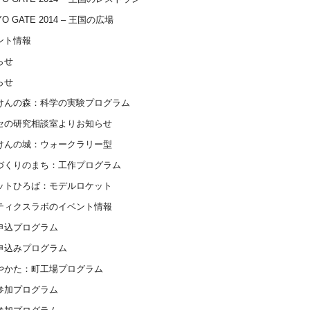
YO GATE 2014 – 王国の広場
ント情報
らせ
らせ
けんの森：科学の実験プログラム
セの研究相談室よりお知らせ
けんの城：ウォークラリー型
づくりのまち：工作プログラム
ットひろば：モデルロケット
ティクスラボのイベント情報
申込プログラム
申込みプログラム
やかた：町工場プログラム
参加プログラム