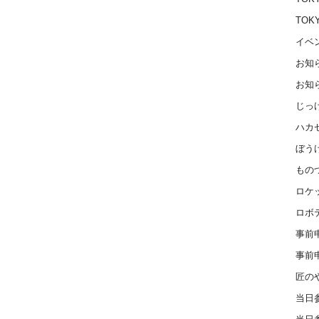
TOK
イベ
お知
お知
じっ
ハカ
ぼう
もの
ロケ
ロボ
事前
事前
匠の
当日