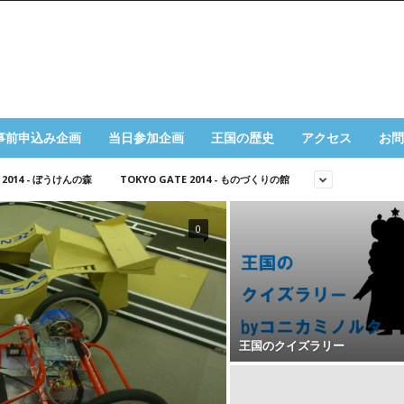
事前申込み企画
当日参加企画
王国の歴史
アクセス
お問
 2014 - ぼうけんの森
TOKYO GATE 2014 - ものづくりの館
0
王国のクイズラリー