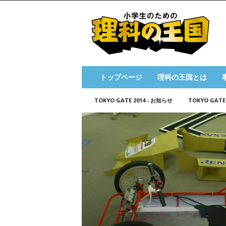
小
学
生
の
た
め
の
トップページ
理科の王国とは
理
科
TOKYO GATE 2014 - お知らせ
TOKYO GATE
の
王
国