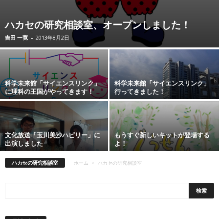
ハカセの研究相談室、オープンしました！
吉田 一寛
-
2013年8月2日
科学未来館「サイエンスリンク」
科学未来館「サイエンスリンク」
に理科の王国がやってきます！
行ってきました！
文化放送「玉川美沙ハピリー」に
もうすぐ新しいキットが登場する
出演しました
よ！
ハカセの研究相談室
ホーム
ハカセの研究相談室