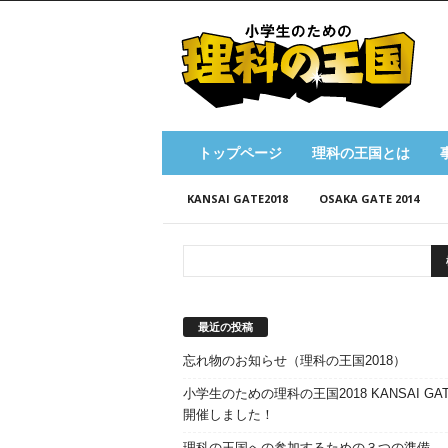
小
学
生
の
た
め
の
トップページ
理科の王国とは
理
科
KANSAI GATE2018
OSAKA GATE 2014
の
王
国
最近の投稿
忘れ物のお知らせ（理科の王国2018）
小学生のための理科の王国2018 KANSAI GAT
開催しました！
理科の王国への参加するための３つの準備