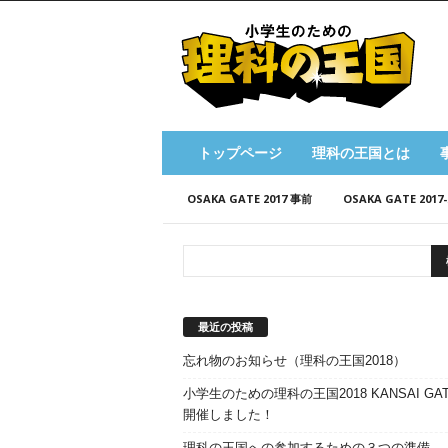
小
学
生
の
た
め
の
トップページ
理科の王国とは
理
科
OSAKA GATE 2017 事前
OSAKA GATE 201
の
王
国
最近の投稿
忘れ物のお知らせ（理科の王国2018）
小学生のための理科の王国2018 KANSAI GAT
開催しました！
理科の王国への参加するための３つの準備