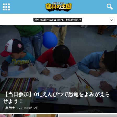
理科の王国×KIA FESTIVAL - 事前2年生向け
【当日参加】01_えんぴつで恐竜をよみがえら
せよう！
中島 翔太
-
2016年4月22日