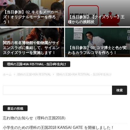
【当日参加】02_キミもメーカー
ズ！オリジナルモーターを作ろ
【当日参加】【クイズラリー】王
う！
様からの挑戦状
関西の有名博物館や動物園がサイ
エンスラボに集結して、サイエン
【当日参加】03_コマ博士と色が変
スクイズラリーを実施します！
わるカラフルコマを作ろう！
理科の王国×KIA FESTIVAL - 当日6年生向け
ホーム
理科の王国×KIA FESTIVAL
理科の王国×KIA FESTIVAL - 当日6年生向け
最近の投稿
忘れ物のお知らせ（理科の王国2018）
小学生のための理科の王国2018 KANSAI GATE を開催しました！