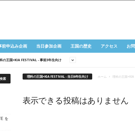
事前申込み企画
当日参加企画
王国の歴史
アクセス
お問
科の王国×KIA FESTIVAL - 事前3年生向け
理科の王国×KIA FESTIVAL - 当日6年生向け
ホーム
理科の王国×KIA F
表示できる投稿はありません
E を