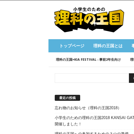
小
学
生
の
た
め
の
トップページ
理科の王国とは
理
科
理科の王国×KIA FESTIVAL - 事前2年生向け
理
の
王
国
最近の投稿
忘れ物のお知らせ（理科の王国2018）
小学生のための理科の王国2018 KANSAI GAT
開催しました！
理科の王国への参加するための３つの準備